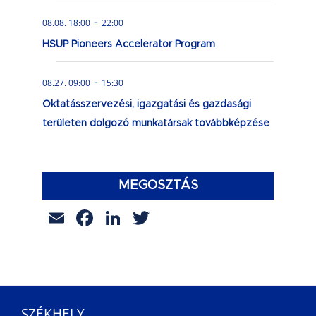
-
08.08. 18:00
22:00
HSUP Pioneers Accelerator Program
-
08.27. 09:00
15:30
Oktatásszervezési, igazgatási és gazdasági
területen dolgozó munkatársak továbbképzése
MEGOSZTÁS
Email
Facebook
LinkedIn
Twitter
SZÉKHELY