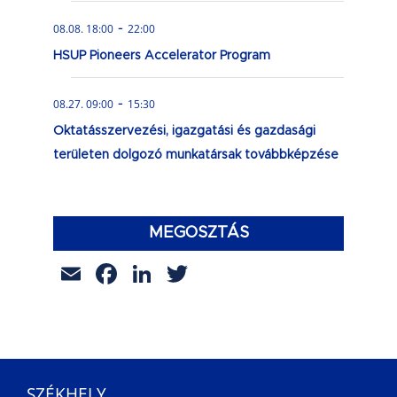
-
08.08. 18:00
22:00
HSUP Pioneers Accelerator Program
-
08.27. 09:00
15:30
Oktatásszervezési, igazgatási és gazdasági
területen dolgozó munkatársak továbbképzése
MEGOSZTÁS
Email
Facebook
LinkedIn
Twitter
SZÉKHELY