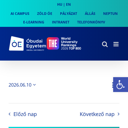
Skip
HU
|
EN
to
AI CAMPUS
ZÖLD ÓE
PÁLYÁZAT
ÁLLÁS
NEPTUN
content
E-LEARNING
INTRANET
TELEFONKÖNYV
Es
Es
2026.06.10
Nap
Navi
Dátum
néz
kiválasztása.
néze
nav
Előző nap
Következő nap