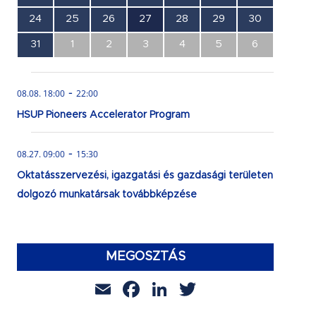
esemény,
esemény,
esemény,
esemény,
esemény,
esemény,
esemény,
0
0
0
1
0
0
0
24
25
26
27
28
29
30
esemény,
esemény,
esemény,
esemény,
esemény,
esemény,
esemény,
0
0
0
0
0
0
0
31
1
2
3
4
5
6
esemény,
esemény,
esemény,
esemény,
esemény,
esemény,
esemény,
-
08.08. 18:00
22:00
HSUP Pioneers Accelerator Program
-
08.27. 09:00
15:30
Oktatásszervezési, igazgatási és gazdasági területen
dolgozó munkatársak továbbképzése
MEGOSZTÁS
Email
Facebook
LinkedIn
Twitter