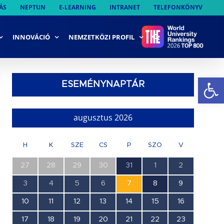
ÁS
NEPTUN
E-LEARNING
INTRANET
TELEFONKÖNYV
INNOVÁCIÓ
NEMZETKÖZI PROFIL
Es
ESEMÉNYNAPTÁR
mény
gációs
t
augusztus 2026
tek
gáció
H
K
SZE
CS
P
SZO
V
0
0
0
0
1
0
0
27
28
29
30
31
1
2
esemény,
esemény,
esemény,
esemény,
esemény,
esemény,
esemény,
0
0
0
0
0
1
0
3
4
5
6
7
8
9
esemény,
esemény,
esemény,
esemény,
esemény,
esemény,
esemény,
0
0
0
0
0
0
0
10
11
12
13
14
15
16
esemény,
esemény,
esemény,
esemény,
esemény,
esemény,
esemény,
0
0
0
0
0
0
0
17
18
19
20
21
22
23