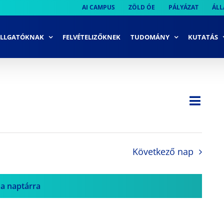
AI CAMPUS
ZÖLD ÓE
PÁLYÁZAT
ÁLL
LLGATÓKNAK
FELVÉTELIZŐKNEK
TUDOMÁNY
KUTATÁS
Ese
Nap
Navi
néze
néze
navi
Következő nap
 a naptárra