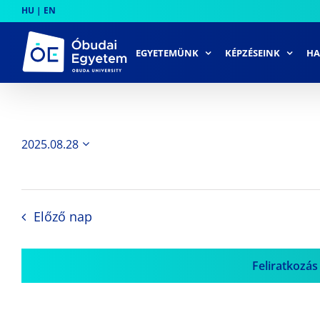
Skip
HU
|
EN
to
content
EGYETEMÜNK
KÉPZÉSEINK
HA
2025.08.28
Dátum
kiválasztása.
Előző nap
Feliratkozás