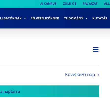
AI CAMPUS
ZÖLD ÓE
PÁLYÁZAT
ÁLL
LLGATÓKNAK
FELVÉTELIZŐKNEK
TUDOMÁNY
KUTATÁS
Ese
Nap
Navi
néze
néze
navi
Következő nap
 a naptárra