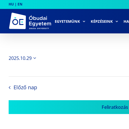
Skip
HU
|
EN
to
content
EGYETEMÜNK
KÉPZÉSEINK
HA
2025.10.29
Dátum
kiválasztása.
Előző nap
Feliratkozás