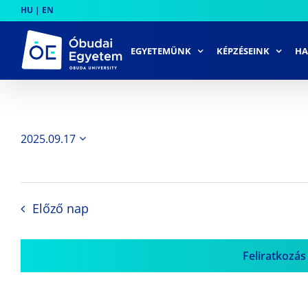
Skip
HU
|
EN
to
content
EGYETEMÜNK
KÉPZÉSEINK
HA
2025.09.17
Dátum
kiválasztása.
Előző nap
Feliratkozás