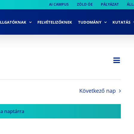
AI CAMPUS
ZÖLD ÓE
PÁLYÁZAT
ÁLL
LLGATÓKNAK
FELVÉTELIZŐKNEK
TUDOMÁNY
KUTATÁS
Ese
Nap
Navi
néze
néze
navi
Következő nap
 a naptárra