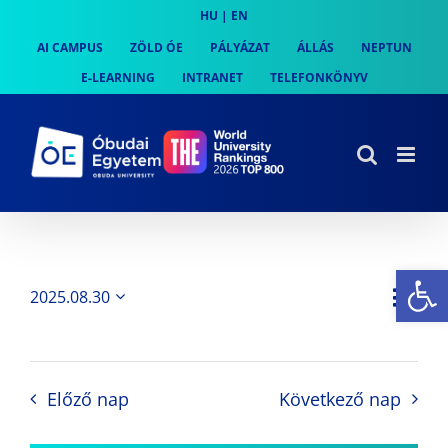
Skip
HU
|
EN
to
AI CAMPUS
ZÖLD ÓE
PÁLYÁZAT
ÁLLÁS
NEPTUN
content
E-LEARNING
INTRANET
TELEFONKÖNYV
Es
Es
2025.08.30
Nap
Navi
Dátum
néz
kiválasztása.
néze
nav
Előző nap
Következő nap