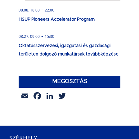
-
08.08. 18:00
22:00
HSUP Pioneers Accelerator Program
-
08.27. 09:00
15:30
Oktatásszervezési, igazgatási és gazdasági
területen dolgozó munkatársak továbbképzése
MEGOSZTÁS
Email
Facebook
LinkedIn
Twitter
SZÉKHELY