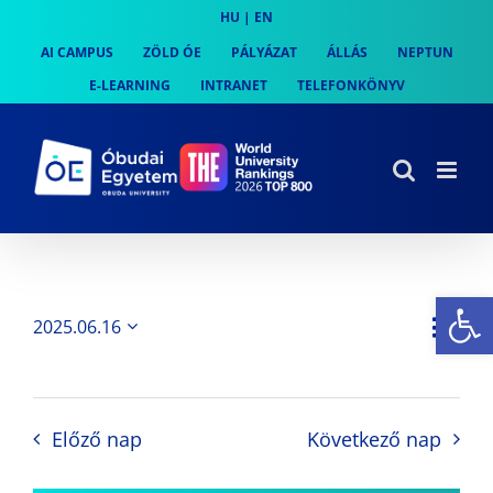
Skip
HU
|
EN
to
AI CAMPUS
ZÖLD ÓE
PÁLYÁZAT
ÁLLÁS
NEPTUN
content
E-LEARNING
INTRANET
TELEFONKÖNYV
Es
Es
2025.06.16
Nap
Navi
Dátum
néz
kiválasztása.
néze
nav
Előző nap
Következő nap