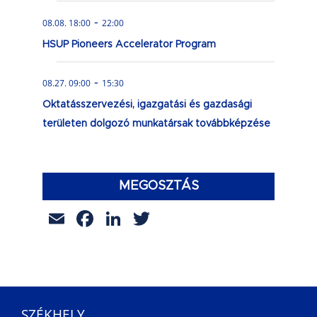
-
08.08. 18:00
22:00
HSUP Pioneers Accelerator Program
-
08.27. 09:00
15:30
Oktatásszervezési, igazgatási és gazdasági
területen dolgozó munkatársak továbbképzése
MEGOSZTÁS
Email
Facebook
LinkedIn
Twitter
SZÉKHELY