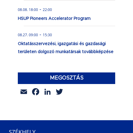
-
08.08. 18:00
22:00
HSUP Pioneers Accelerator Program
-
08.27. 09:00
15:30
Oktatásszervezési, igazgatási és gazdasági
területen dolgozó munkatársak továbbképzése
MEGOSZTÁS
Email
Facebook
LinkedIn
Twitter
SZÉKHELY