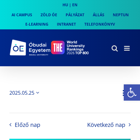
Skip
HU
|
EN
to
AI CAMPUS
ZÖLD ÓE
PÁLYÁZAT
ÁLLÁS
NEPTUN
content
E-LEARNING
INTRANET
TELEFONKÖNYV
Es
Es
2025.05.25
Nap
Navi
Dátum
néz
kiválasztása.
néze
nav
Előző nap
Következő nap