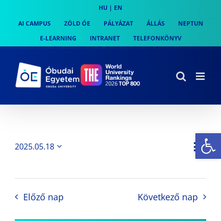
Skip
HU
|
EN
to
AI CAMPUS
ZÖLD ÓE
PÁLYÁZAT
ÁLLÁS
NEPTUN
content
E-LEARNING
INTRANET
TELEFONKÖNYV
Es
Es
2025.05.18
Nap
Navi
Dátum
néz
kiválasztása.
néze
nav
Előző nap
Következő nap