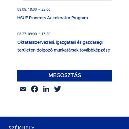
-
08.08. 18:00
22:00
HSUP Pioneers Accelerator Program
-
08.27. 09:00
15:30
Oktatásszervezési, igazgatási és gazdasági
területen dolgozó munkatársak továbbképzése
MEGOSZTÁS
Email
Facebook
LinkedIn
Twitter
SZÉKHELY