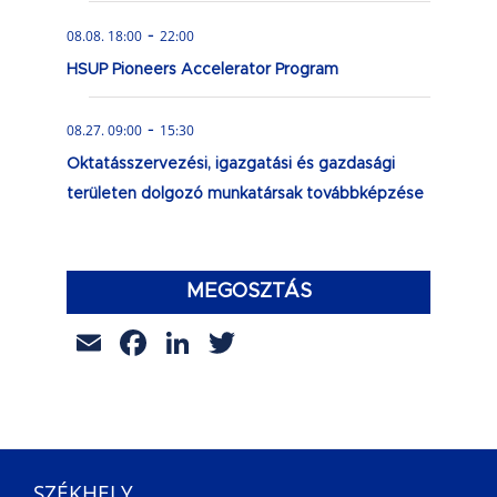
-
08.08. 18:00
22:00
HSUP Pioneers Accelerator Program
-
08.27. 09:00
15:30
Oktatásszervezési, igazgatási és gazdasági
területen dolgozó munkatársak továbbképzése
MEGOSZTÁS
Email
Facebook
LinkedIn
Twitter
SZÉKHELY