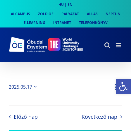
Skip
HU
|
EN
to
AI CAMPUS
ZÖLD ÓE
PÁLYÁZAT
ÁLLÁS
NEPTUN
content
E-LEARNING
INTRANET
TELEFONKÖNYV
Es
Es
2025.05.17
Nap
Navi
Dátum
néz
kiválasztása.
néze
nav
Előző nap
Következő nap