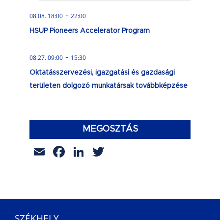
-
08.08. 18:00
22:00
HSUP Pioneers Accelerator Program
-
08.27. 09:00
15:30
Oktatásszervezési, igazgatási és gazdasági
területen dolgozó munkatársak továbbképzése
MEGOSZTÁS
Email
Facebook
LinkedIn
Twitter
SZÉKHELY