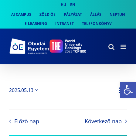
Skip
HU
|
EN
to
AI CAMPUS
ZÖLD ÓE
PÁLYÁZAT
ÁLLÁS
NEPTUN
content
E-LEARNING
INTRANET
TELEFONKÖNYV
Es
Es
2025.05.13
Nap
Navi
Dátum
néz
kiválasztása.
néze
nav
Előző nap
Következő nap