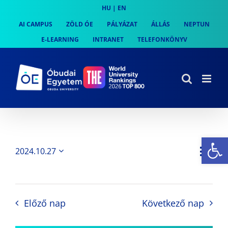
Skip
HU
|
EN
to
AI CAMPUS
ZÖLD ÓE
PÁLYÁZAT
ÁLLÁS
NEPTUN
content
E-LEARNING
INTRANET
TELEFONKÖNYV
Es
Es
2024.10.27
Nap
Navi
Dátum
néz
kiválasztása.
néze
nav
Előző nap
Következő nap