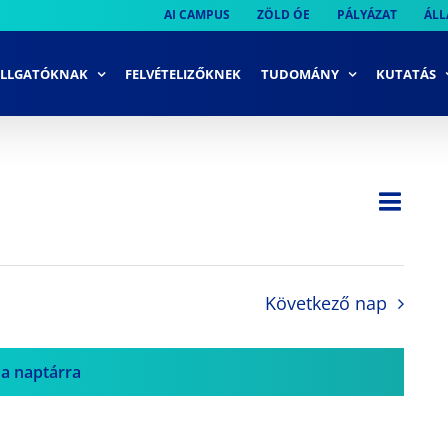
AI CAMPUS
ZÖLD ÓE
PÁLYÁZAT
ÁLL
LLGATÓKNAK
FELVÉTELIZŐKNEK
TUDOMÁNY
KUTATÁS
Ese
Nap
Navi
néze
néze
navi
Következő nap
 a naptárra