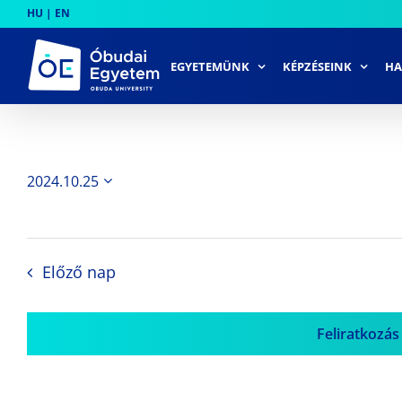
Skip
HU
|
EN
to
content
EGYETEMÜNK
KÉPZÉSEINK
HA
2024.10.25
Dátum
kiválasztása.
Előző nap
Feliratkozás