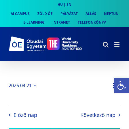
Skip
HU
|
EN
to
AI CAMPUS
ZÖLD ÓE
PÁLYÁZAT
ÁLLÁS
NEPTUN
content
E-LEARNING
INTRANET
TELEFONKÖNYV
Es
Es
2026.04.21
Nap
Navi
Dátum
néz
kiválasztása.
néze
nav
Előző nap
Következő nap