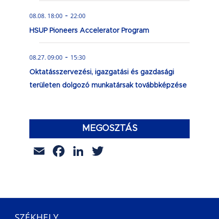
-
08.08. 18:00
22:00
HSUP Pioneers Accelerator Program
-
08.27. 09:00
15:30
Oktatásszervezési, igazgatási és gazdasági
területen dolgozó munkatársak továbbképzése
MEGOSZTÁS
Email
Facebook
LinkedIn
Twitter
SZÉKHELY