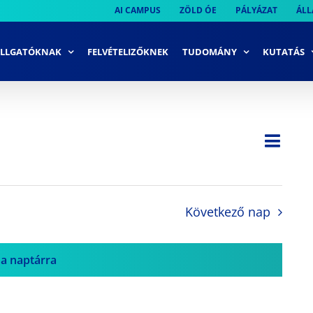
AI CAMPUS
ZÖLD ÓE
PÁLYÁZAT
ÁLL
LLGATÓKNAK
FELVÉTELIZŐKNEK
TUDOMÁNY
KUTATÁS
Ese
Nap
Navi
néze
néze
navi
Következő nap
 a naptárra