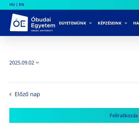
Skip
HU
|
EN
to
content
EGYETEMÜNK
KÉPZÉSEINK
HA
2025.09.02
Dátum
kiválasztása.
Előző nap
Feliratkozás