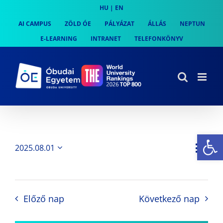
Skip
HU
|
EN
to
AI CAMPUS
ZÖLD ÓE
PÁLYÁZAT
ÁLLÁS
NEPTUN
content
E-LEARNING
INTRANET
TELEFONKÖNYV
Es
Es
2025.08.01
Nap
Navi
Dátum
néz
kiválasztása.
néze
nav
Előző nap
Következő nap