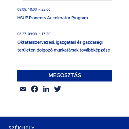
-
08.08. 18:00
22:00
HSUP Pioneers Accelerator Program
-
08.27. 09:00
15:30
Oktatásszervezési, igazgatási és gazdasági
területen dolgozó munkatársak továbbképzése
MEGOSZTÁS
Email
Facebook
LinkedIn
Twitter
SZÉKHELY