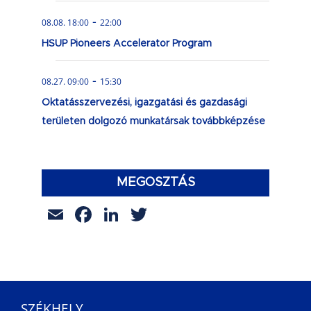
-
08.08. 18:00
22:00
HSUP Pioneers Accelerator Program
-
08.27. 09:00
15:30
Oktatásszervezési, igazgatási és gazdasági
területen dolgozó munkatársak továbbképzése
MEGOSZTÁS
Email
Facebook
LinkedIn
Twitter
SZÉKHELY