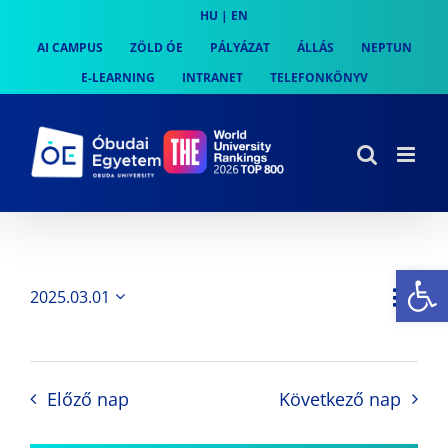
Skip
HU
|
EN
to
AI CAMPUS
ZÖLD ÓE
PÁLYÁZAT
ÁLLÁS
NEPTUN
content
E-LEARNING
INTRANET
TELEFONKÖNYV
Es
Es
2025.03.01
Nap
Navi
Dátum
néz
kiválasztása.
néze
nav
Előző nap
Következő nap