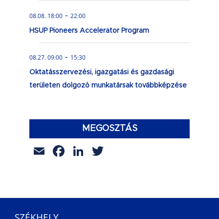
-
08.08. 18:00
22:00
HSUP Pioneers Accelerator Program
-
08.27. 09:00
15:30
Oktatásszervezési, igazgatási és gazdasági
területen dolgozó munkatársak továbbképzése
MEGOSZTÁS
Email
Facebook
LinkedIn
Twitter
SZÉKHELY