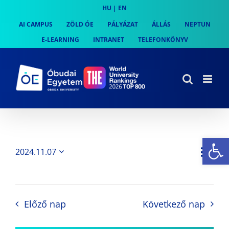
Skip
HU
|
EN
to
AI CAMPUS
ZÖLD ÓE
PÁLYÁZAT
ÁLLÁS
NEPTUN
content
E-LEARNING
INTRANET
TELEFONKÖNYV
Es
Es
2024.11.07
Nap
Navi
Dátum
néz
kiválasztása.
néze
nav
Előző nap
Következő nap