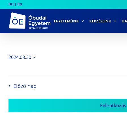
Skip
HU
|
EN
to
content
EGYETEMÜNK
KÉPZÉSEINK
HA
2024.08.30
Dátum
kiválasztása.
Előző nap
Feliratkozás