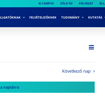
AI CAMPUS
ZÖLD ÓE
PÁLYÁZAT
ÁLL
LLGATÓKNAK
FELVÉTELIZŐKNEK
TUDOMÁNY
KUTATÁS
Ese
Nap
Navi
néze
néze
navi
Következő nap
 a naptárra