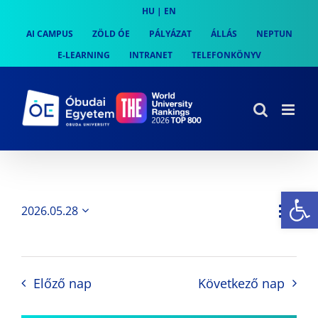
Skip
HU
|
EN
to
AI CAMPUS
ZÖLD ÓE
PÁLYÁZAT
ÁLLÁS
NEPTUN
content
E-LEARNING
INTRANET
TELEFONKÖNYV
Es
Es
2026.05.28
Nap
Navi
Dátum
néz
kiválasztása.
néze
nav
Előző nap
Következő nap