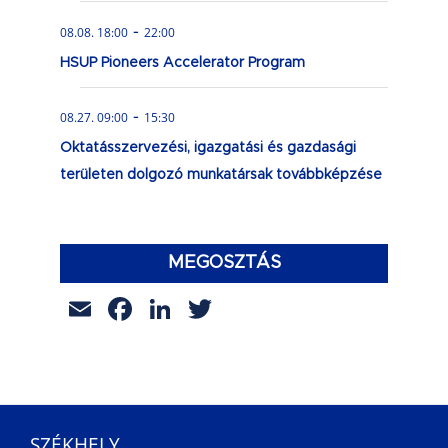
-
08.08. 18:00
22:00
HSUP Pioneers Accelerator Program
-
08.27. 09:00
15:30
Oktatásszervezési, igazgatási és gazdasági
területen dolgozó munkatársak továbbképzése
MEGOSZTÁS
Email
Facebook
LinkedIn
Twitter
SZÉKHELY