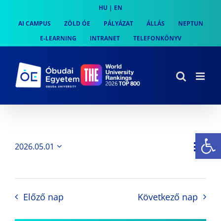
Skip
HU
|
EN
to
AI CAMPUS
ZÖLD ÓE
PÁLYÁZAT
ÁLLÁS
NEPTUN
content
E-LEARNING
INTRANET
TELEFONKÖNYV
Es
Es
2026.05.01
Nap
Navi
Dátum
néz
kiválasztása.
néze
nav
Előző nap
Következő nap