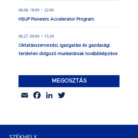
-
08.08. 18:00
22:00
HSUP Pioneers Accelerator Program
-
08.27. 09:00
15:30
Oktatásszervezési, igazgatási és gazdasági
területen dolgozó munkatársak továbbképzése
MEGOSZTÁS
Email
Facebook
LinkedIn
Twitter
SZÉKHELY