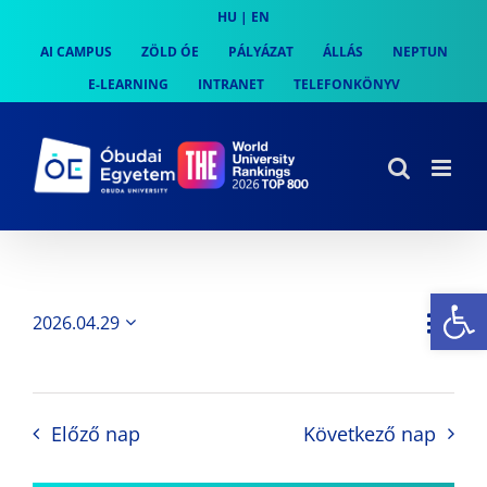
Skip
HU
|
EN
to
AI CAMPUS
ZÖLD ÓE
PÁLYÁZAT
ÁLLÁS
NEPTUN
content
E-LEARNING
INTRANET
TELEFONKÖNYV
Es
Es
2026.04.29
Nap
Navi
Dátum
néz
kiválasztása.
néze
nav
Előző nap
Következő nap