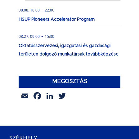
-
08.08. 18:00
22:00
HSUP Pioneers Accelerator Program
-
08.27. 09:00
15:30
Oktatásszervezési, igazgatási és gazdasági
területen dolgozó munkatársak továbbképzése
MEGOSZTÁS
Email
Facebook
LinkedIn
Twitter
SZÉKHELY