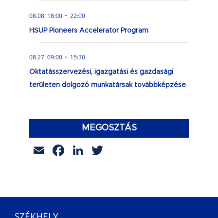
-
08.08. 18:00
22:00
HSUP Pioneers Accelerator Program
-
08.27. 09:00
15:30
Oktatásszervezési, igazgatási és gazdasági
területen dolgozó munkatársak továbbképzése
MEGOSZTÁS
Email
Facebook
LinkedIn
Twitter
SZÉKHELY