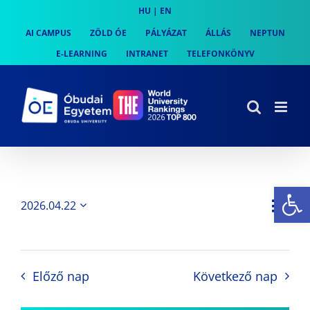
Skip
HU
|
EN
to
AI CAMPUS
ZÖLD ÓE
PÁLYÁZAT
ÁLLÁS
NEPTUN
content
E-LEARNING
INTRANET
TELEFONKÖNYV
Es
Es
2026.04.22
Nap
Navi
Dátum
néz
kiválasztása.
néze
nav
Előző nap
Következő nap