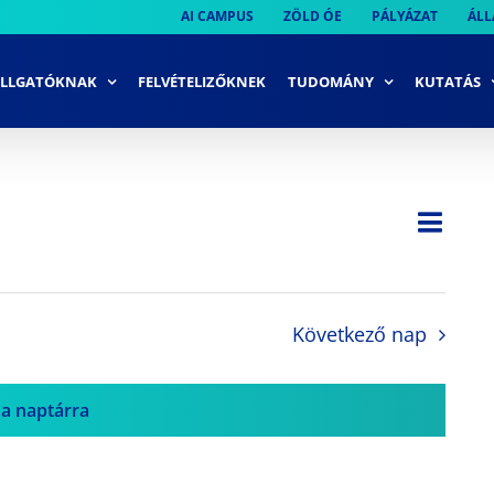
AI CAMPUS
ZÖLD ÓE
PÁLYÁZAT
ÁLL
LLGATÓKNAK
FELVÉTELIZŐKNEK
TUDOMÁNY
KUTATÁS
Ese
Nap
Navi
néze
néze
navi
Következő nap
 a naptárra