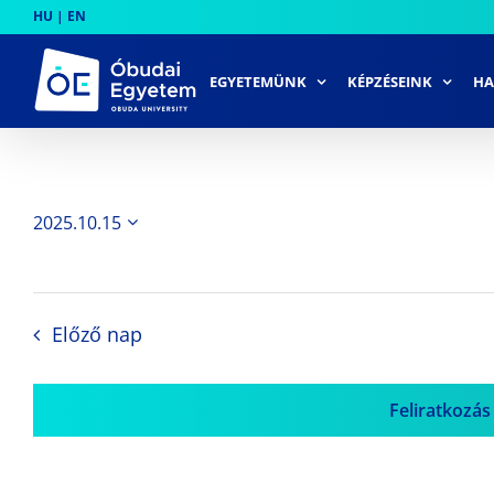
Skip
HU
|
EN
to
content
EGYETEMÜNK
KÉPZÉSEINK
HA
2025.10.15
Dátum
kiválasztása.
Előző nap
Feliratkozás