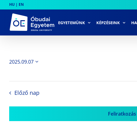
Skip
HU
|
EN
to
content
EGYETEMÜNK
KÉPZÉSEINK
HA
2025.09.07
Dátum
kiválasztása.
Előző nap
Feliratkozás