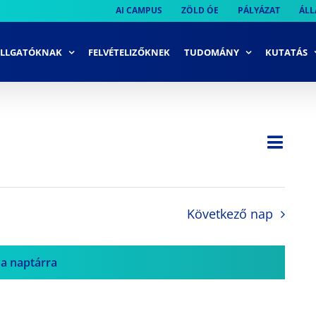
AI CAMPUS
ZÖLD ÓE
PÁLYÁZAT
ÁLL
LLGATÓKNAK
FELVÉTELIZŐKNEK
TUDOMÁNY
KUTATÁS
Ese
Nap
Navi
néze
néze
navi
Következő nap
 a naptárra