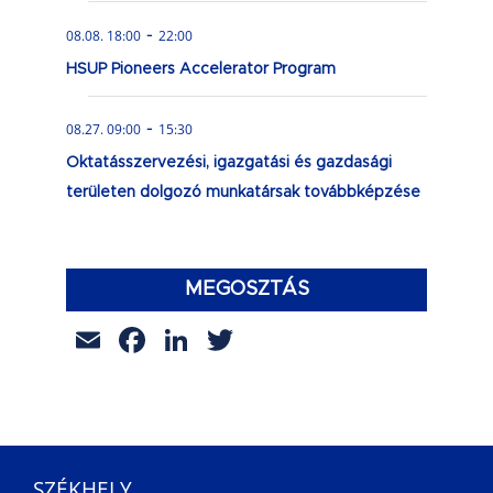
-
08.08. 18:00
22:00
HSUP Pioneers Accelerator Program
-
08.27. 09:00
15:30
Oktatásszervezési, igazgatási és gazdasági
területen dolgozó munkatársak továbbképzése
MEGOSZTÁS
Email
Facebook
LinkedIn
Twitter
SZÉKHELY