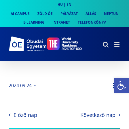
Skip
HU
|
EN
to
AI CAMPUS
ZÖLD ÓE
PÁLYÁZAT
ÁLLÁS
NEPTUN
content
E-LEARNING
INTRANET
TELEFONKÖNYV
Es
Es
2024.09.24
Nap
Navi
Dátum
néz
kiválasztása.
néze
nav
Előző nap
Következő nap