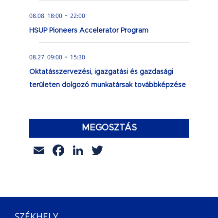
-
08.08. 18:00
22:00
HSUP Pioneers Accelerator Program
-
08.27. 09:00
15:30
Oktatásszervezési, igazgatási és gazdasági
területen dolgozó munkatársak továbbképzése
MEGOSZTÁS
Email
Facebook
LinkedIn
Twitter
SZÉKHELY