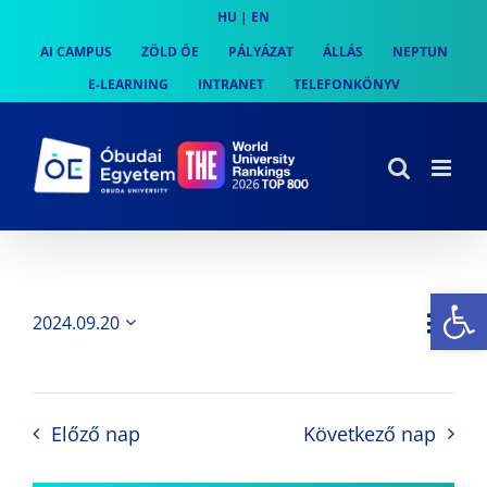
Skip
HU
|
EN
to
AI CAMPUS
ZÖLD ÓE
PÁLYÁZAT
ÁLLÁS
NEPTUN
content
E-LEARNING
INTRANET
TELEFONKÖNYV
Es
Es
2024.09.20
Nap
Navi
Dátum
néz
kiválasztása.
néze
nav
Előző nap
Következő nap