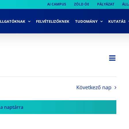
AI CAMPUS
ZÖLD ÓE
PÁLYÁZAT
ÁLL
LLGATÓKNAK
FELVÉTELIZŐKNEK
TUDOMÁNY
KUTATÁS
Ese
Nap
Navi
néze
néze
navi
Következő nap
 a naptárra