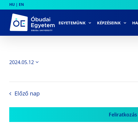
Skip
HU
|
EN
to
content
EGYETEMÜNK
KÉPZÉSEINK
HA
2024.05.12
Dátum
kiválasztása.
Előző nap
Feliratkozás