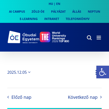
Skip
HU
|
EN
to
AI CAMPUS
ZÖLD ÓE
PÁLYÁZAT
ÁLLÁS
NEPTUN
content
E-LEARNING
INTRANET
TELEFONKÖNYV
Es
Es
2025.12.05
Nap
Navi
Dátum
néz
kiválasztása.
néze
nav
Előző nap
Következő nap