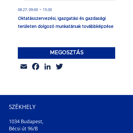
-
08.27. 09:00
15:30
Oktatásszervezési, igazgatási és gazdasági
területen dolgozó munkatársak továbbképzése
MEGOSZTÁS
Email
Facebook
LinkedIn
Twitter
SZÉKHELY
1034 Budapest,
Bécsi út 96/B