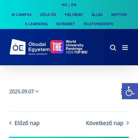
Skip
HU
|
EN
to
AI CAMPUS
ZÖLD ÓE
PÁLYÁZAT
ÁLLÁS
NEPTUN
content
E-LEARNING
INTRANET
TELEFONKÖNYV
Es
Es
2025.09.07
Nap
Navi
Dátum
néz
kiválasztása.
néze
nav
Előző nap
Következő nap