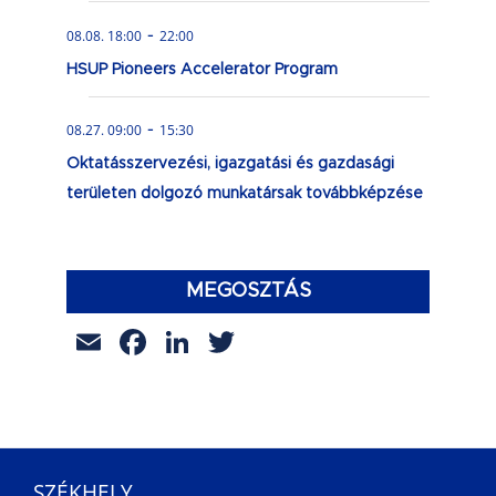
-
08.08. 18:00
22:00
HSUP Pioneers Accelerator Program
-
08.27. 09:00
15:30
Oktatásszervezési, igazgatási és gazdasági
területen dolgozó munkatársak továbbképzése
MEGOSZTÁS
Email
Facebook
LinkedIn
Twitter
SZÉKHELY