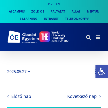
Skip
HU
|
EN
to
AI CAMPUS
ZÖLD ÓE
PÁLYÁZAT
ÁLLÁS
NEPTUN
content
E-LEARNING
INTRANET
TELEFONKÖNYV
Es
Es
2025.05.27
Nap
Navi
Dátum
néz
kiválasztása.
néze
nav
Előző nap
Következő nap