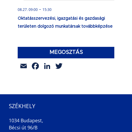
-
08.27. 09:00
15:30
Oktatásszervezési, igazgatási és gazdasági
területen dolgozó munkatársak továbbképzése
MEGOSZTÁS
Email
Facebook
LinkedIn
Twitter
SZÉKHELY
1034 Budapest,
Bécsi út 96/B