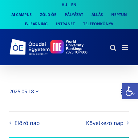
Skip
HU
|
EN
to
AI CAMPUS
ZÖLD ÓE
PÁLYÁZAT
ÁLLÁS
NEPTUN
content
E-LEARNING
INTRANET
TELEFONKÖNYV
Es
Es
2025.05.18
Nap
Navi
Dátum
néz
kiválasztása.
néze
nav
Előző nap
Következő nap