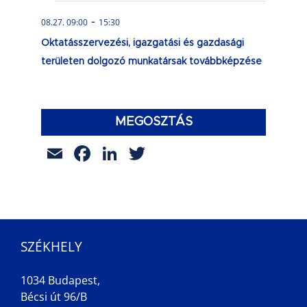
-
08.27. 09:00
15:30
Oktatásszervezési, igazgatási és gazdasági
területen dolgozó munkatársak továbbképzése
MEGOSZTÁS
Email
Facebook
LinkedIn
Twitter
SZÉKHELY
1034 Budapest,
Bécsi út 96/B