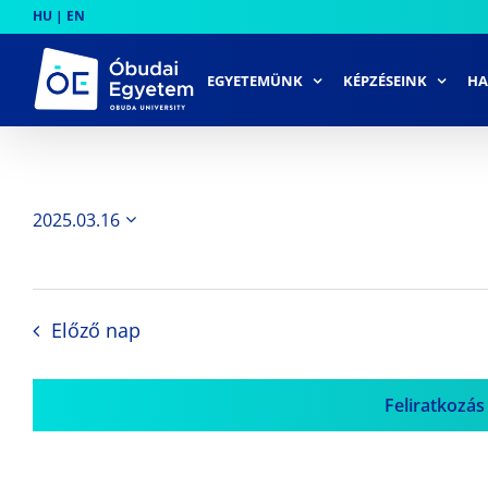
Skip
HU
|
EN
to
content
EGYETEMÜNK
KÉPZÉSEINK
HA
2025.03.16
Dátum
kiválasztása.
Előző nap
Feliratkozás