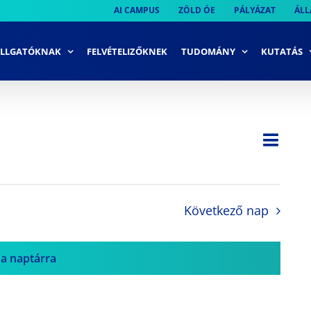
AI CAMPUS
ZÖLD ÓE
PÁLYÁZAT
ÁLL
LLGATÓKNAK
FELVÉTELIZŐKNEK
TUDOMÁNY
KUTATÁS
Ese
Nap
Navi
néze
néze
navi
Következő nap
 a naptárra