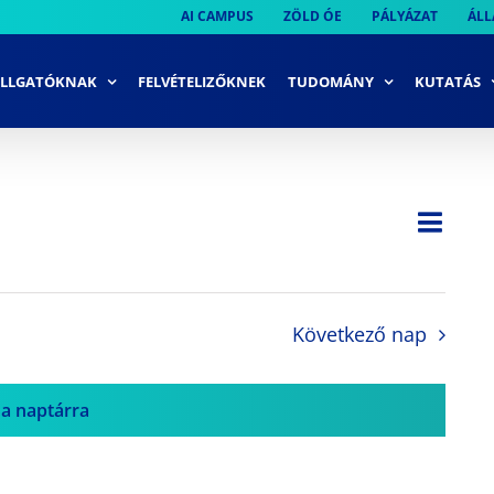
AI CAMPUS
ZÖLD ÓE
PÁLYÁZAT
ÁLL
LLGATÓKNAK
FELVÉTELIZŐKNEK
TUDOMÁNY
KUTATÁS
Ese
Nap
Navi
néze
néze
navi
Következő nap
 a naptárra