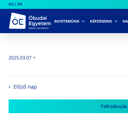
Skip
HU
|
EN
to
content
EGYETEMÜNK
KÉPZÉSEINK
HA
2025.03.07
Dátum
kiválasztása.
Előző nap
Feliratkozás