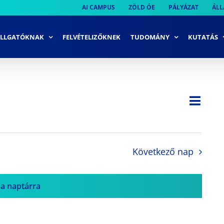
AI CAMPUS
ZÖLD ÓE
PÁLYÁZAT
ÁLL
LLGATÓKNAK
FELVÉTELIZŐKNEK
TUDOMÁNY
KUTATÁS
Ese
Nap
Navi
néze
néze
navi
Következő nap
 a naptárra