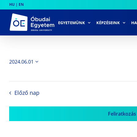
Skip
HU
|
EN
to
content
EGYETEMÜNK
KÉPZÉSEINK
HA
2024.06.01
Dátum
kiválasztása.
Előző nap
Feliratkozás