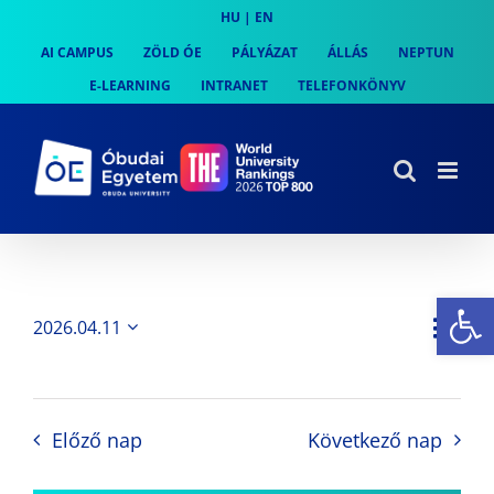
Skip
HU
|
EN
to
AI CAMPUS
ZÖLD ÓE
PÁLYÁZAT
ÁLLÁS
NEPTUN
content
E-LEARNING
INTRANET
TELEFONKÖNYV
Es
Es
2026.04.11
Nap
Navi
Dátum
néz
kiválasztása.
néze
nav
Előző nap
Következő nap