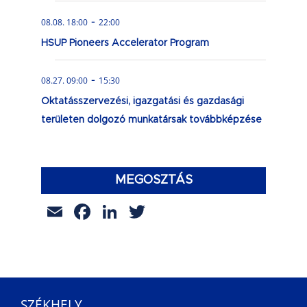
-
08.08. 18:00
22:00
HSUP Pioneers Accelerator Program
-
08.27. 09:00
15:30
Oktatásszervezési, igazgatási és gazdasági
területen dolgozó munkatársak továbbképzése
MEGOSZTÁS
Email
Facebook
LinkedIn
Twitter
SZÉKHELY