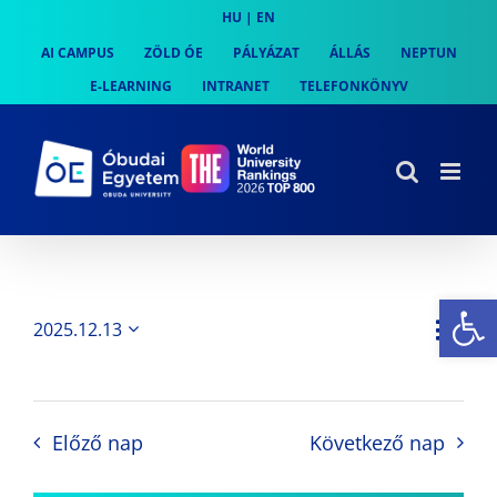
Skip
HU
|
EN
to
AI CAMPUS
ZÖLD ÓE
PÁLYÁZAT
ÁLLÁS
NEPTUN
content
E-LEARNING
INTRANET
TELEFONKÖNYV
Es
Es
2025.12.13
Nap
Navi
Dátum
néz
kiválasztása.
néze
nav
Előző nap
Következő nap