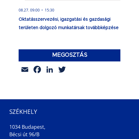
-
08.27. 09:00
15:30
Oktatásszervezési, igazgatási és gazdasági
területen dolgozó munkatársak továbbképzése
MEGOSZTÁS
Email
Facebook
LinkedIn
Twitter
SZÉKHELY
1034 Budapest,
Bécsi út 96/B