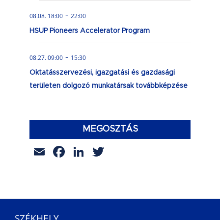
-
08.08. 18:00
22:00
HSUP Pioneers Accelerator Program
-
08.27. 09:00
15:30
Oktatásszervezési, igazgatási és gazdasági
területen dolgozó munkatársak továbbképzése
MEGOSZTÁS
Email
Facebook
LinkedIn
Twitter
SZÉKHELY