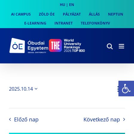
Skip
HU
|
EN
to
AI CAMPUS
ZÖLD ÓE
PÁLYÁZAT
ÁLLÁS
NEPTUN
content
E-LEARNING
INTRANET
TELEFONKÖNYV
Es
Es
2025.10.14
Nap
Navi
Dátum
néz
kiválasztása.
néze
nav
Előző nap
Következő nap