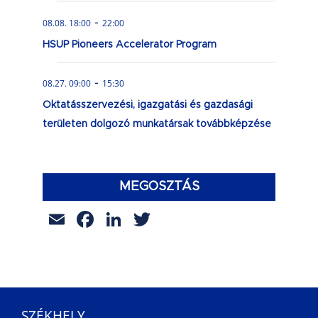
-
08.08. 18:00
22:00
HSUP Pioneers Accelerator Program
-
08.27. 09:00
15:30
Oktatásszervezési, igazgatási és gazdasági
területen dolgozó munkatársak továbbképzése
MEGOSZTÁS
Email
Facebook
LinkedIn
Twitter
SZÉKHELY