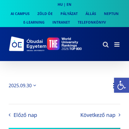
Skip
HU
|
EN
to
AI CAMPUS
ZÖLD ÓE
PÁLYÁZAT
ÁLLÁS
NEPTUN
content
E-LEARNING
INTRANET
TELEFONKÖNYV
Es
Es
2025.09.30
Nap
Navi
Dátum
néz
kiválasztása.
néze
nav
Előző nap
Következő nap