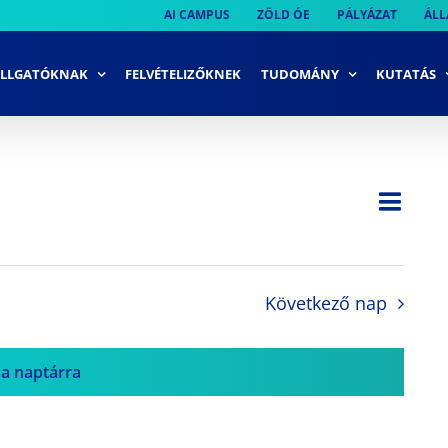
AI CAMPUS
ZÖLD ÓE
PÁLYÁZAT
ÁLL
LLGATÓKNAK
FELVÉTELIZŐKNEK
TUDOMÁNY
KUTATÁS
Ese
Nap
Navi
néze
néze
navi
Következő nap
 a naptárra