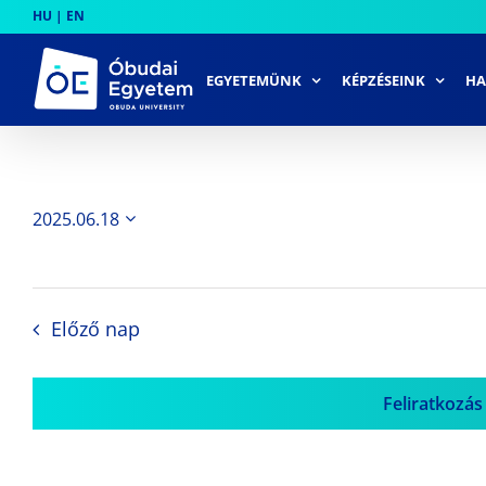
Skip
HU
|
EN
to
content
EGYETEMÜNK
KÉPZÉSEINK
HA
2025.06.18
Dátum
kiválasztása.
Előző nap
Feliratkozás