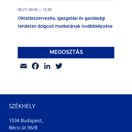
-
08.27. 09:00
15:30
Oktatásszervezési, igazgatási és gazdasági
területen dolgozó munkatársak továbbképzése
MEGOSZTÁS
Email
Facebook
LinkedIn
Twitter
SZÉKHELY
1034 Budapest,
Bécsi út 96/B