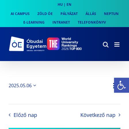
Skip
HU
|
EN
to
AI CAMPUS
ZÖLD ÓE
PÁLYÁZAT
ÁLLÁS
NEPTUN
content
E-LEARNING
INTRANET
TELEFONKÖNYV
Es
Es
2025.05.06
Nap
Navi
Dátum
néz
kiválasztása.
néze
nav
Előző nap
Következő nap