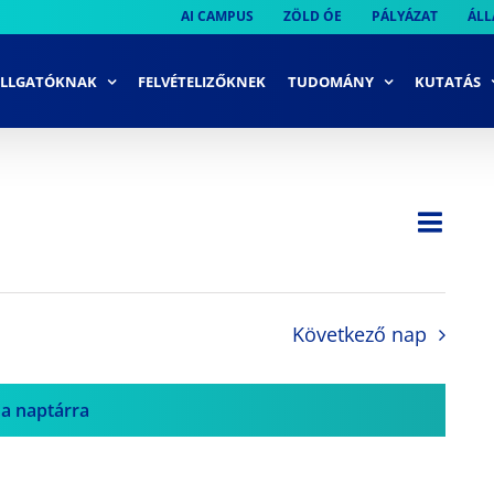
AI CAMPUS
ZÖLD ÓE
PÁLYÁZAT
ÁLL
LLGATÓKNAK
FELVÉTELIZŐKNEK
TUDOMÁNY
KUTATÁS
Ese
Nap
Navi
néze
néze
navi
Következő nap
 a naptárra