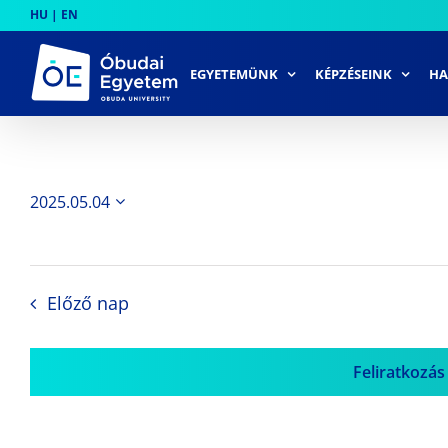
Skip
HU
|
EN
to
content
EGYETEMÜNK
KÉPZÉSEINK
HA
2025.05.04
Dátum
kiválasztása.
Előző nap
Feliratkozás