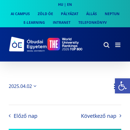
Skip
HU
|
EN
to
AI CAMPUS
ZÖLD ÓE
PÁLYÁZAT
ÁLLÁS
NEPTUN
content
E-LEARNING
INTRANET
TELEFONKÖNYV
Es
Es
2025.04.02
Nap
Navi
Dátum
néz
kiválasztása.
néze
nav
Előző nap
Következő nap