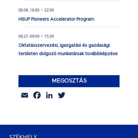
-
08.08. 18:00
22:00
HSUP Pioneers Accelerator Program
-
08.27. 09:00
15:30
Oktatásszervezési, igazgatási és gazdasági
területen dolgozó munkatársak továbbképzése
MEGOSZTÁS
Email
Facebook
LinkedIn
Twitter
SZÉKHELY