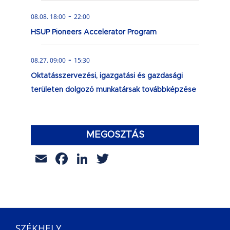
-
08.08. 18:00
22:00
HSUP Pioneers Accelerator Program
-
08.27. 09:00
15:30
Oktatásszervezési, igazgatási és gazdasági
területen dolgozó munkatársak továbbképzése
MEGOSZTÁS
Email
Facebook
LinkedIn
Twitter
SZÉKHELY