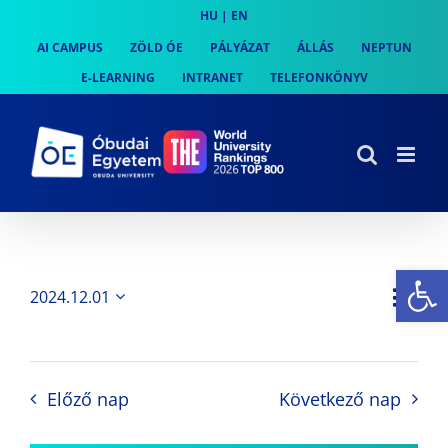
Skip
HU
|
EN
to
AI CAMPUS
ZÖLD ÓE
PÁLYÁZAT
ÁLLÁS
NEPTUN
content
E-LEARNING
INTRANET
TELEFONKÖNYV
Es
Es
2024.12.01
Nap
Navi
Dátum
néz
kiválasztása.
néze
nav
Előző nap
Következő nap