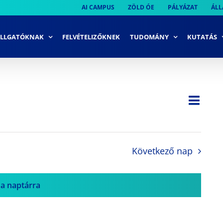
AI CAMPUS
ZÖLD ÓE
PÁLYÁZAT
ÁLL
LLGATÓKNAK
FELVÉTELIZŐKNEK
TUDOMÁNY
KUTATÁS
Ese
Nap
Navi
néze
néze
navi
Következő nap
 a naptárra