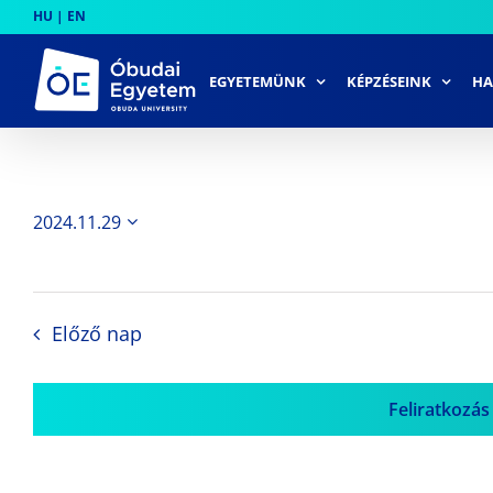
Skip
HU
|
EN
to
content
EGYETEMÜNK
KÉPZÉSEINK
HA
2024.11.29
Dátum
kiválasztása.
Előző nap
Feliratkozás