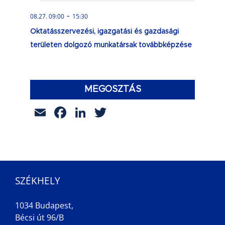
-
08.27. 09:00
15:30
Oktatásszervezési, igazgatási és gazdasági
területen dolgozó munkatársak továbbképzése
MEGOSZTÁS
Email
Facebook
LinkedIn
Twitter
SZÉKHELY
1034 Budapest,
Bécsi út 96/B