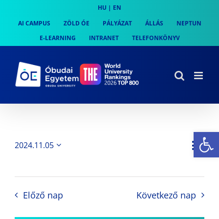
Skip
HU
|
EN
to
AI CAMPUS
ZÖLD ÓE
PÁLYÁZAT
ÁLLÁS
NEPTUN
content
E-LEARNING
INTRANET
TELEFONKÖNYV
Es
Es
2024.11.05
Nap
Navi
Dátum
néz
kiválasztása.
néze
nav
Előző nap
Következő nap