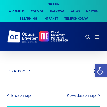
Skip
HU
|
EN
to
AI CAMPUS
ZÖLD ÓE
PÁLYÁZAT
ÁLLÁS
NEPTUN
content
E-LEARNING
INTRANET
TELEFONKÖNYV
Es
Es
2024.09.25
Nap
Navi
Dátum
néz
kiválasztása.
néze
nav
Előző nap
Következő nap