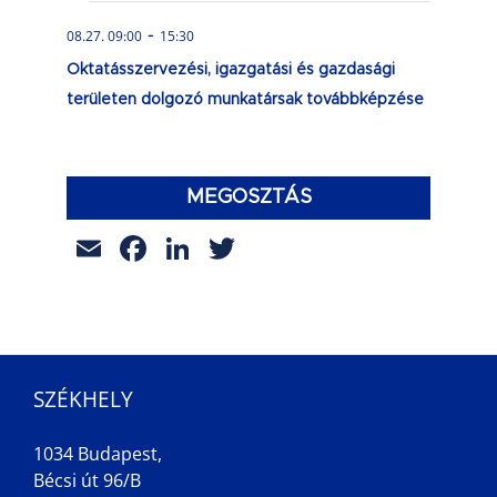
-
08.27. 09:00
15:30
Oktatásszervezési, igazgatási és gazdasági
területen dolgozó munkatársak továbbképzése
MEGOSZTÁS
Email
Facebook
LinkedIn
Twitter
SZÉKHELY
1034 Budapest,
Bécsi út 96/B