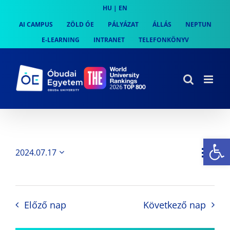
Skip
HU
|
EN
to
AI CAMPUS
ZÖLD ÓE
PÁLYÁZAT
ÁLLÁS
NEPTUN
content
E-LEARNING
INTRANET
TELEFONKÖNYV
Es
Es
2024.07.17
Nap
Navi
Dátum
néz
kiválasztása.
néze
nav
Előző nap
Következő nap