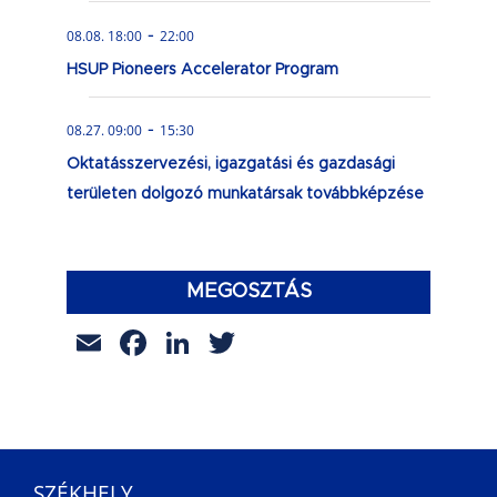
-
08.08. 18:00
22:00
HSUP Pioneers Accelerator Program
-
08.27. 09:00
15:30
Oktatásszervezési, igazgatási és gazdasági
területen dolgozó munkatársak továbbképzése
MEGOSZTÁS
Email
Facebook
LinkedIn
Twitter
SZÉKHELY