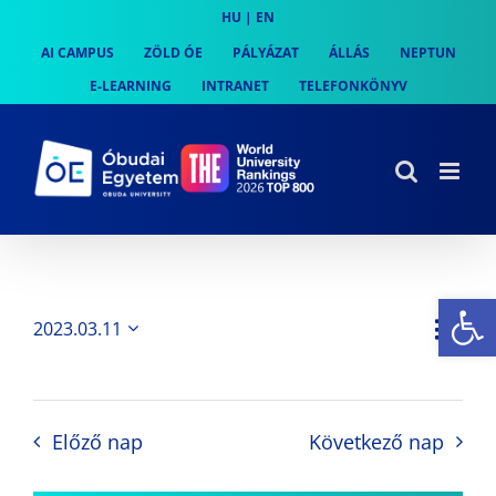
Skip
HU
|
EN
to
AI CAMPUS
ZÖLD ÓE
PÁLYÁZAT
ÁLLÁS
NEPTUN
content
E-LEARNING
INTRANET
TELEFONKÖNYV
Es
Es
2023.03.11
Nap
Navi
Dátum
néz
kiválasztása.
néze
nav
Előző nap
Következő nap